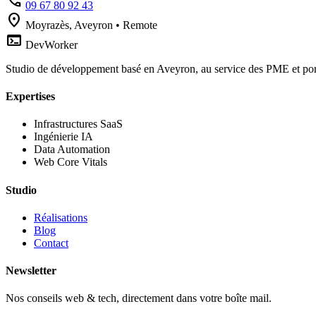
phone
09 67 80 92 43
location_on
Moyrazès, Aveyron • Remote
terminal
DevWorker
Studio de développement basé en Aveyron, au service des PME et porte
Expertises
Infrastructures SaaS
Ingénierie IA
Data Automation
Web Core Vitals
Studio
Réalisations
Blog
Contact
Newsletter
Nos conseils web & tech, directement dans votre boîte mail.