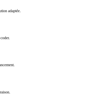
ution adaptée.
 coder.
vancement.
raison.