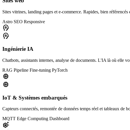
Sites web
Sites vitrines, landing pages et e-commerce. Rapides, bien référencés e
Astro
SEO
Responsive
psychology
psychology
Ingénierie IA
Chatbots, assistants internes, analyse de documents. L'IA là où elle v
RAG Pipeline
Fine-tuning
PyTorch
memory
memory
IoT & Systèmes embarqués
Capteurs connectés, remontée de données temps réel et tableaux de bor
MQTT
Edge Computing
Dashboard
settings_suggest