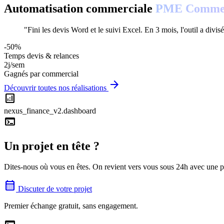
Automatisation commerciale
PME Comme
"Fini les devis Word et le suivi Excel. En 3 mois, l'outil a divis
-50%
Temps devis & relances
2j/sem
Gagnés par commercial
arrow_forward
Découvrir toutes nos réalisations
analytics
nexus_finance_v2.dashboard
terminal
Un projet en tête ?
Dites-nous où vous en êtes. On revient vers vous sous 24h avec une p
calendar_month
Discuter de votre projet
Premier échange gratuit, sans engagement.