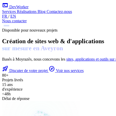
terminal
DevWorker
Services
Réalisations
Blog
Contactez-nous
FR
/
EN
Nous contacter
Disponible pour nouveaux projets
Création de sites web & d'applications
sur mesure en Aveyron
Basés à Moyrazès, nous concevons les
sites, applications et outils su
rocket_launch
explore
Discuter de votre projet
Voir nos services
80+
Projets livrés
15 ans
d'expérience
<48h
Délai de réponse