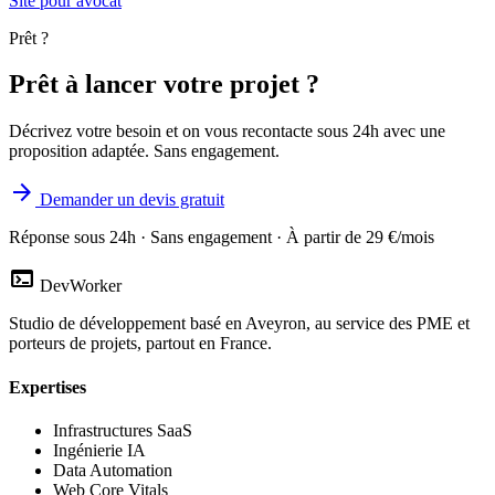
Site pour avocat
Prêt ?
Prêt à lancer votre projet ?
Décrivez votre besoin et on vous recontacte sous 24h avec une
proposition adaptée. Sans engagement.
arrow_forward
Demander un devis gratuit
Réponse sous 24h · Sans engagement · À partir de 29 €/mois
terminal
DevWorker
Studio de développement basé en Aveyron, au service des PME et
porteurs de projets, partout en France.
Expertises
Infrastructures SaaS
Ingénierie IA
Data Automation
Web Core Vitals