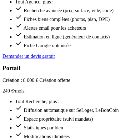
Tout Agence, plus :
check
Recherche avancée (prix, surface, ville, carte)
check
Fiches biens complètes (photos, plan, DPE)
check
Alertes email pour les acheteurs
check
Estimation en ligne (générateur de contacts)
check
Fiche Google optimisée
Demander un devis gratuit
Portail
Création : 8 000 €
Création offerte
249 €/mois
Tout Recherche, plus :
check
Diffusion automatique sur SeLoger, LeBonCoin
check
Espace propriétaire (suivi mandats)
check
Statistiques par bien
check
Modifications illimitées