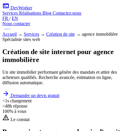
terminal
DevWorker
Services
Réalisations
Blog
Contactez-nous
FR
/
EN
Nous contacter
Accueil
→
Services
→
Création de site
→
agence immobilière
Spécialiste sites web
Création de site internet pour agence
immobilière
Un site immobilier performant génère des mandats et attire des
acheteurs qualifiés. Recherche avancée, estimation en ligne,
diffusion automatique.
arrow_forward
Demander un devis gratuit
<1s
chargement
<48h
réponse
100%
à vous
warning
Le constat