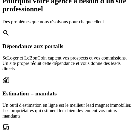
Pourquoi votre agence a besoin d'un site
professionnel
Des problèmes que nous résolvons pour chaque client.
search
Dépendance aux portails
SeLoger et LeBonCoin captent vos prospects et vos commissions.
Un site propre réduit cette dépendance et vous donne des leads
directs.
home_work
Estimation = mandats
Un outil d'estimation en ligne est le meilleur lead magnet immobilier.
Les propriétaires qui estiment leur bien deviennent vos futurs
mandants.
devices