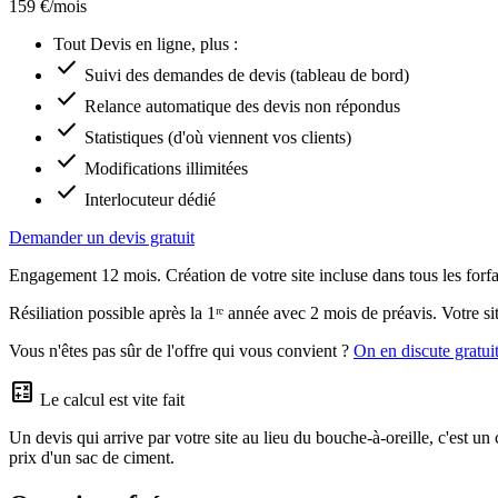
159 €/mois
Tout Devis en ligne, plus :
check
Suivi des demandes de devis (tableau de bord)
check
Relance automatique des devis non répondus
check
Statistiques (d'où viennent vos clients)
check
Modifications illimitées
check
Interlocuteur dédié
Demander un devis gratuit
Engagement 12 mois. Création de votre site incluse dans tous les forfai
Résiliation possible après la 1ʳᵉ année avec 2 mois de préavis. Votre sit
Vous n'êtes pas sûr de l'offre qui vous convient ?
On en discute gratu
calculate
Le calcul est vite fait
Un devis qui arrive par votre site au lieu du bouche-à-oreille, c'est un 
prix d'un sac de ciment.