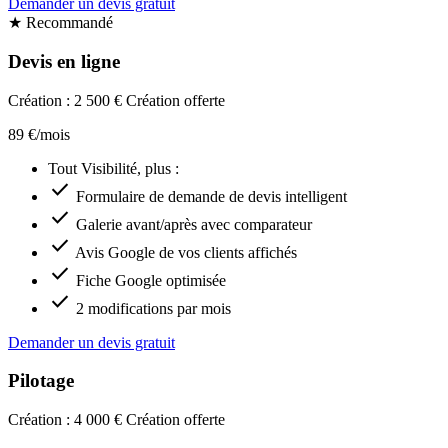
Demander un devis gratuit
★ Recommandé
Devis en ligne
Création : 2 500 €
Création offerte
89 €/mois
Tout Visibilité, plus :
check
Formulaire de demande de devis intelligent
check
Galerie avant/après avec comparateur
check
Avis Google de vos clients affichés
check
Fiche Google optimisée
check
2 modifications par mois
Demander un devis gratuit
Pilotage
Création : 4 000 €
Création offerte