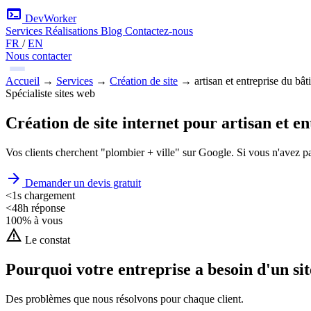
terminal
DevWorker
Services
Réalisations
Blog
Contactez-nous
FR
/
EN
Nous contacter
Accueil
→
Services
→
Création de site
→
artisan et entreprise du bâ
Spécialiste sites web
Création de site internet pour artisan et e
Vos clients cherchent "plombier + ville" sur Google. Si vous n'avez pas
arrow_forward
Demander un devis gratuit
<1s
chargement
<48h
réponse
100%
à vous
warning
Le constat
Pourquoi votre entreprise a besoin d'un sit
Des problèmes que nous résolvons pour chaque client.