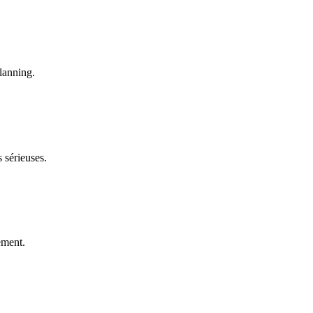
planning.
 sérieuses.
ement.