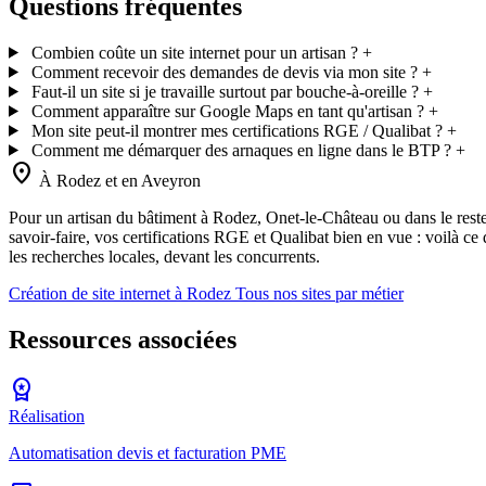
Questions fréquentes
Combien coûte un site internet pour un artisan ?
+
Comment recevoir des demandes de devis via mon site ?
+
Faut-il un site si je travaille surtout par bouche-à-oreille ?
+
Comment apparaître sur Google Maps en tant qu'artisan ?
+
Mon site peut-il montrer mes certifications RGE / Qualibat ?
+
Comment me démarquer des arnaques en ligne dans le BTP ?
+
location_on
À Rodez et en Aveyron
Pour un artisan du bâtiment à Rodez, Onet-le-Château ou dans le reste
savoir-faire, vos certifications RGE et Qualibat bien en vue : voilà c
les recherches locales, devant les concurrents.
Création de site internet à Rodez
Tous nos sites par métier
Ressources associées
workspace_premium
Réalisation
Automatisation devis et facturation PME