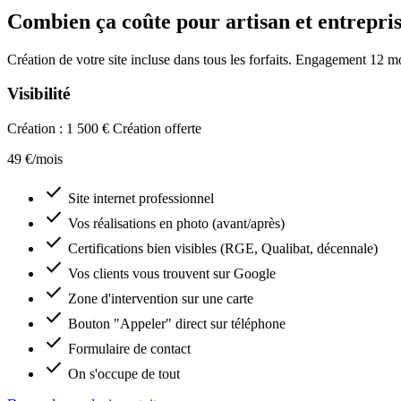
Combien ça coûte pour artisan et entrepri
Création de votre site incluse dans tous les forfaits. Engagement 12 mo
Visibilité
Création : 1 500 €
Création offerte
49 €/mois
check
Site internet professionnel
check
Vos réalisations en photo (avant/après)
check
Certifications bien visibles (RGE, Qualibat, décennale)
check
Vos clients vous trouvent sur Google
check
Zone d'intervention sur une carte
check
Bouton "Appeler" direct sur téléphone
check
Formulaire de contact
check
On s'occupe de tout